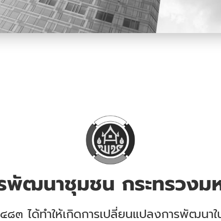
พัฒนาชุมชน กระทรวง
 ๒๔๘๓ ได้ทำให้เกิดการเปลี่ยนแปลงการพัฒนาใ