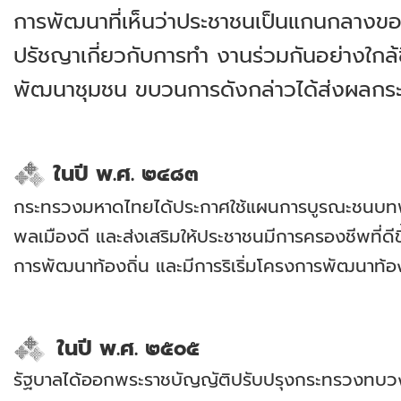
การพัฒนาที่เห็นว่าประชาชนเป็นแกนกลางขอ
ปรัชญาเกี่ยวกับการทำ งานร่วมกันอย่างใกล
พัฒนาชุมชน ขบวนการดังกล่าวได้ส่งผลกร
ในปี พ.ศ. ๒๔๘๓
กระทรวงมหาดไทยได้ประกาศใช้แผนการบูรณะชนบทพัฒน
พลเมืองดี และส่งเสริมให้ประชาชนมีการครองชีพที่ดี
การพัฒนาท้องถิ่น และมีการริเริ่มโครงการพัฒนาท้อง
ในปี พ.ศ. ๒๕๐๕
รัฐบาลได้ออกพระราชบัญญัติปรับปรุงกระทรวงทบวงก