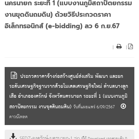
นครนายก ระยะที่ 1 (แบบงานภูมิสถาปัตยกรรม
งานขุดดินถมดิน) ด้วยวิธีประกวดราคา
อิเล็กทรอนิกส์ (e-bidding) ลว 6 ก.ย.67
|
|
ประกวดราคาจ้างก่อสร้างศูนย์ส่งเสริม พัฒนา และยก
ระดับเศรษฐกิจฐานรากด้วยโมเดลเศรษฐกิจใหม่ ตำบลบางลูก
เสือ อำเภอองครักษ์ จังหวัดนครนายก ระยะที่ 1 (แบบงานภูมิ
สถาปัตยกรรม งานขุดดินถมดิน)
วันที่แผยแพร่ 6/09/2567
ดาวน์โหลด
SEDZ-องครักษ์-นครนายก-1.zip
(มีผู้ Download เอกสารแล้ว
0