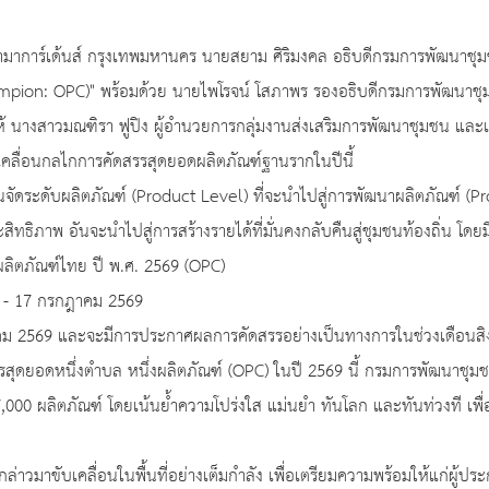
รามาการ์เด้นส์ กรุงเทพมหานคร นายสยาม ศิริมงคล อธิบดีกรมการพัฒนาชุมช
ampion: OPC)" พร้อมด้วย นายไพโรจน์ โสภาพร รองอธิบดีกรมการพัฒนาช
 นางสาวมณฑิรา ฟูปิง ผู้อำนวยการกลุ่มงานส่งเสริมการพัฒนาชุมชน และเจ้
บเคลื่อนกลไกการคัดสรรสุดยอดผลิตภัณฑ์ฐานรากในปีนี้
นงานจัดระดับผลิตภัณฑ์ (Product Level) ที่จะนำไปสู่การพัฒนาผลิตภัณฑ์
ระสิทธิภาพ อันจะนำไปสู่การสร้างรายได้ที่มั่นคงกลับคืนสู่ชุมชนท้องถิ่น โดย
ลิตภัณฑ์ไทย ปี พ.ศ. 2569 (OPC)
13 - 17 กรกฎาคม 2569
าคม 2569 และจะมีการประกาศผลการคัดสรรอย่างเป็นทางการในช่วงเดือนส
สุดยอดหนึ่งตำบล หนึ่งผลิตภัณฑ์ (OPC) ในปี 2569 นี้ กรมการพัฒนาชุมชน
17,000 ผลิตภัณฑ์ โดยเน้นย้ำความโปร่งใส แม่นยำ ทันโลก และทันท่วงที เ
มาขับเคลื่อนในพื้นที่อย่างเต็มกำลัง เพื่อเตรียมความพร้อมให้แก่ผู้ปร